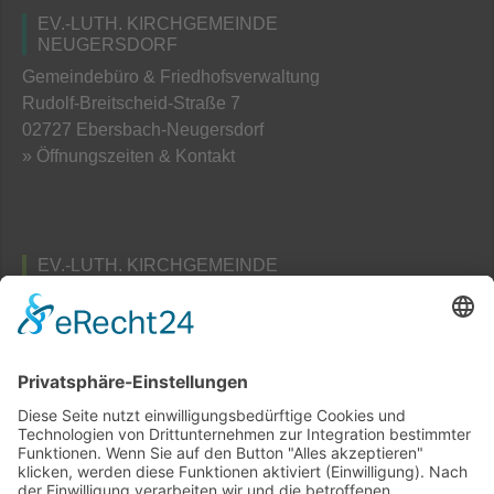
EV.-LUTH. KIRCHGEMEINDE
NEUGERSDORF
Gemeindebüro & Friedhofsverwaltung
Rudolf-Breitscheid-Straße 7
02727 Ebersbach-Neugersdorf
» Öffnungszeiten & Kontakt
EV.-LUTH. KIRCHGEMEINDE
TAUBENHEIM
Pfarramts- und Friedhofsverwaltung
Am Schafberg 3
02689 Taubenheim / Spree
» Öffnungszeiten & Kontakt