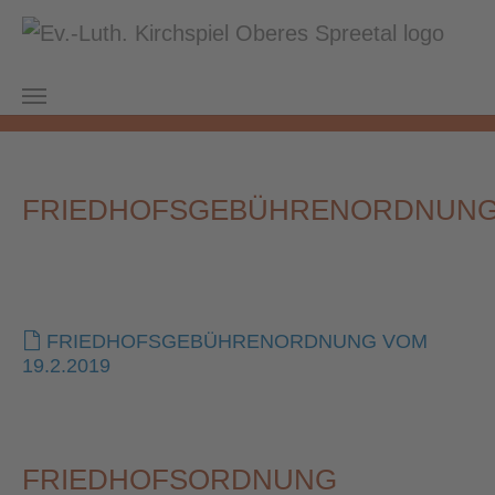
Zum Hauptinhalt springen
Sie sind hier:
Kirchspiel Oberes Spreetal
Beiersdorf
Friedhof
FRIEDHOFSGEBÜHRENORDNUN
FRIEDHOFSGEBÜHRENORDNUNG VOM
19.2.2019
FRIEDHOFSORDNUNG