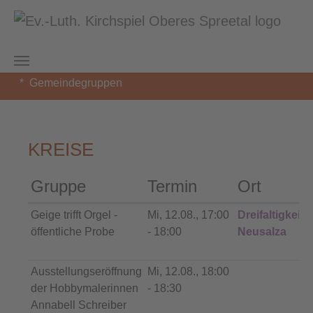
Zum Hauptinhalt springen
Sie sind hier:
Kirchspiel Oberes Spreetal
Beiersdorf
Gemeindegruppen
KREISE
Gruppe
Termin
Ort
Geige trifft Orgel -
Mi, 12.08., 17:00
Dreifaltigkeits
öffentliche Probe
- 18:00
Neusalza
Ausstellungseröffnung
Mi, 12.08., 18:00
der Hobbymalerinnen
- 18:30
Annabell Schreiber