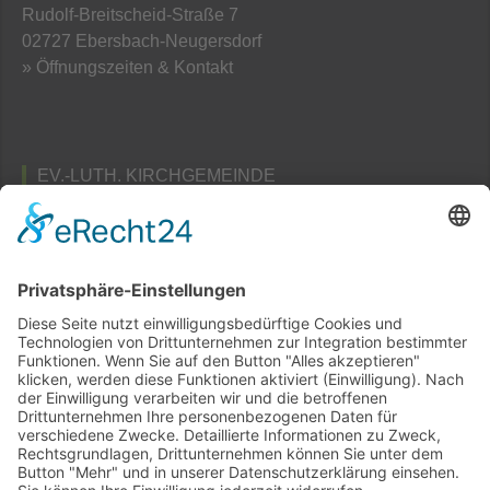
Rudolf-Breitscheid-Straße 7
02727 Ebersbach-Neugersdorf
» Öffnungszeiten & Kontakt
EV.-LUTH. KIRCHGEMEINDE
TAUBENHEIM
Pfarramts- und Friedhofsverwaltung
Am Schafberg 3
02689 Taubenheim / Spree
» Öffnungszeiten & Kontakt
Home
Sitemap