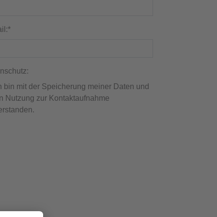
il:
*
nschutz:
n Nutzung zur Kontaktaufnahme
erstanden.