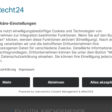
nd
stimmen Sie der Nutzung des Service zu
, um
rtzufahren.
EV.-LUTH. KIRCHGEMEINDE
EIBAU-WALDDORF MIT NEUEIBAU
Gemeindebüro & Friedhofsverwaltung Eibau
Kirchstraße 4
02739 Kottmar OT Eibau
» Öffnungszeiten & Kontakt
EV.-LUTH. KIRCHGEMEINDE