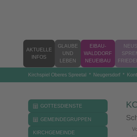
Zum Hauptinhalt springen
GLAUBE
EIBAU-
NEUS
AKTUELLE
UND
WALDDORF
SPRE
INFOS
LEBEN
NEUEIBAU
FRIED
Sie sind hier:
Kirchspiel Oberes Spreetal
Neugersdorf
Kont
K
GOTTESDIENSTE
Sch
GEMEINDEGRUPPEN
V
KIRCHGEMEINDE