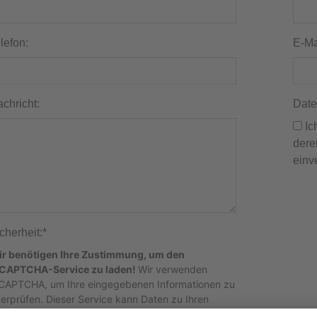
lefon:
E-Ma
chricht:
Date
Ich bin mit der Speicherung meiner Daten und
dere
einv
cherheit:
*
r benötigen Ihre Zustimmung, um den
CAPTCHA-Service zu laden!
Wir verwenden
CAPTCHA, um Ihre eingegebenen Informationen zu
erprüfen. Dieser Service kann Daten zu Ihren
tivitäten sammeln. Bitte
lesen Sie die Details durch