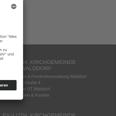
EV.-LUTH. KIRCHGEMEINDE
EIBAU-WALDDORF
Gemeindebüro & Friedhofsverwaltung Walddorf
Martin-Luther-Straße 4
02739 Kottmar OT Walddorf
» Öffnungszeiten & Kontakt
EV.-LUTH. KIRCHGEMEINDE