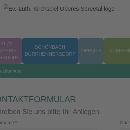
ALZA-
SCHÖNBACH
MBERG
OPPACH
TAUBENH
DÜRRHENNERSDORF
ERSDORF
aktformular
ONTAKTFORMULAR
reiben Sie uns bitte Ihr Anliegen.
orname:
*
Nac