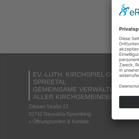
u
fo
EV.-LUTH. KIRCHSPIEL OBERES
SPREETAL
GEMEINSAME VERWALTUNG
ALLER KIRCHGEMEINDEN
Zittauer Straße 13
02742 Neusalza-Spremberg
» Öffnungszeiten & Kontakt