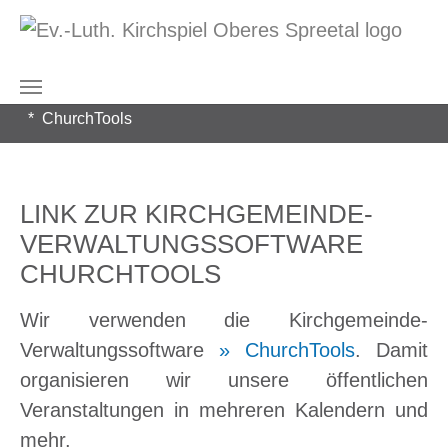
Zum Hauptinhalt springen
Sie sind hier:
Kirchspiel Oberes Spreetal
Glaube und Leben
ChurchTools
LINK ZUR KIRCHGEMEINDE-
VERWALTUNGSSOFTWARE
CHURCHTOOLS
Wir verwenden die Kirchgemeinde-
Verwaltungssoftware
» ChurchTools
. Damit
organisieren wir unsere öffentlichen
Veranstaltungen in mehreren Kalendern und
mehr.