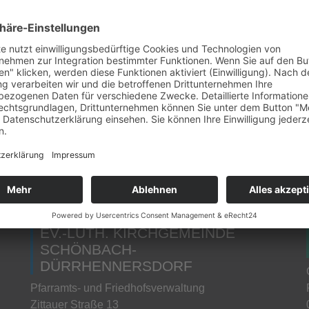
EV.-LUTH. KIRCHGEMEINDE
EIBAU-WALDDORF MIT NEUEIBAU
Gemeindebüro & Friedhofsverwaltung Eibau
Kirchstraße 4
02739 Kottmar OT Eibau
» Öffnungszeiten & Kontakt
EV.-LUTH. KIRCHGEMEINDE
SCHÖNBACH-
DÜRRHENNERSDORF
Pfarramts- und Friedhofsverwaltung
Zittauer Straße 13