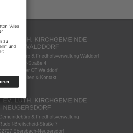
EV.-LUTH. KIRCHGEMEINDE
EIBAU-WALDDORF
Gemeindebüro & Friedhofsverwaltung Walddorf
Martin-Luther-Straße 4
02739 Kottmar OT Walddorf
» Öffnungszeiten & Kontakt
EV.-LUTH. KIRCHGEMEINDE
NEUGERSDORF
Gemeindebüro & Friedhofsverwaltung
Rudolf-Breitscheid-Straße 7
02727 Ebersbach-Neugersdorf