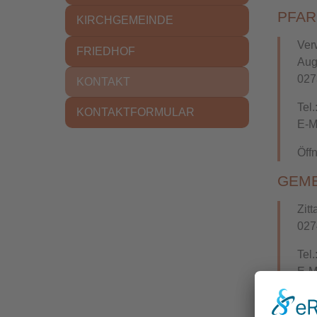
PFAR
KIRCHGEMEINDE
Ver
FRIEDHOF
Aug
027
(CURRENT)
KONTAKT
Tel
KONTAKTFORMULAR
E-M
Öff
GEME
Zit
027
Tel
E-M
Öff
an 