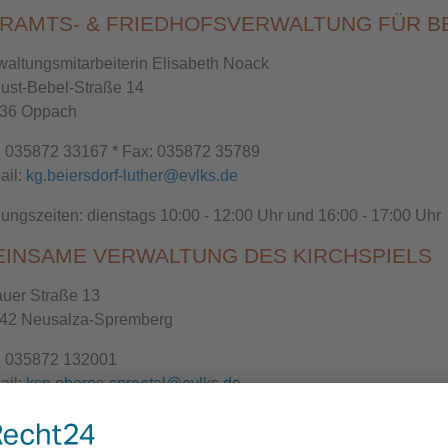
RAMTS- & FRIEDHOFSVERWALTUNG FÜR B
waltungsmitarbeiterin Elisabeth Noack
ust-Bebel-Straße 14
36 Oppach
.: 035872 33167 * Fax: 035872 35789
ail:
kg.beiersdorf-luther@evlks.de
nungszeiten: dienstags 10:00 - 12:00 Uhr und 16:00 - 17:00 Uhr
INSAME VERWALTUNG DES KIRCHSPIELS
tauer Straße 13
42 Neusalza-Spremberg
.: 035872 132001
ail:
ksp.oberes-spreetal@evlks.de
nungzeiten: donnerstags 09:00 - 12:00 Uhr und 14:00 - 17:00 Uhr
anderen Tagen nach Absprache