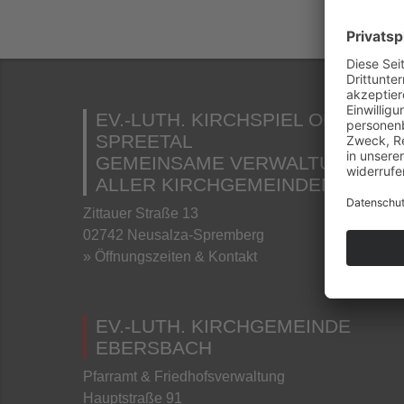
EV.-LUTH. KIRCHSPIEL OBERES
SPREETAL
GEMEINSAME VERWALTUNG
ALLER KIRCHGEMEINDEN
Zittauer Straße 13
02742 Neusalza-Spremberg
» Öffnungszeiten & Kontakt
EV.-LUTH. KIRCHGEMEINDE
EBERSBACH
Pfarramt & Friedhofsverwaltung
Hauptstraße 91