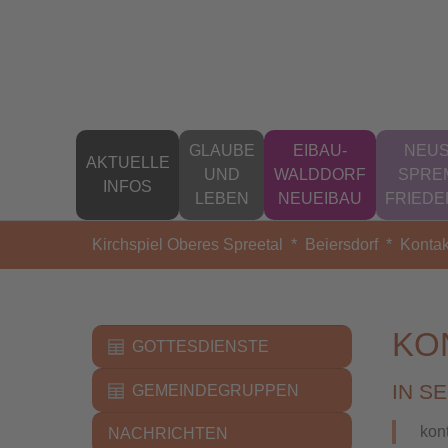
Zum Hauptinhalt springen
GLAUBE
EIBAU-
NEUS
AKTUELLE
UND
WALDDORF
SPRE
INFOS
LEBEN
NEUEIBAU
FRIED
Sie sind hier:
Kirchspiel Oberes Spreetal
Beiersdorf
Kontak
KO
GOTTESDIENSTE
IN S
GEMEINDEGRUPPEN
kon
NACHRICHTEN