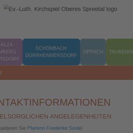
ALZA-
SCHÖNBACH
MBERG
OPPACH
TAUBENH
DÜRRHENNERSDORF
ERSDORF
t
NTAKTINFORMATIONEN
EELSORGLICHEN ANGELEGENHEITEN
taktieren Sie
Pfarrerin Friederike Seidel