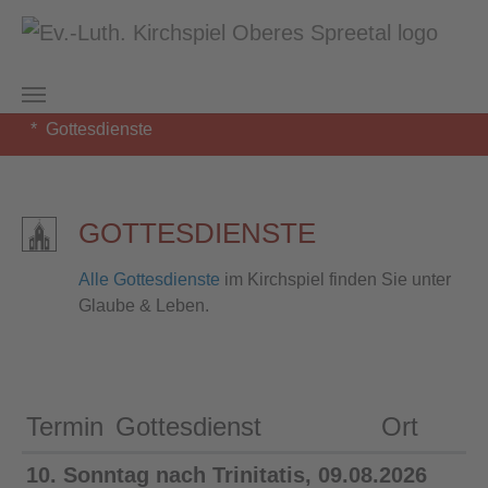
Zum Hauptinhalt springen
Sie sind hier:
Kirchspiel Oberes Spreetal
Ebersbach
Gottesdienste
GOTTESDIENSTE
Alle Gottesdienste
im Kirchspiel finden Sie unter
Glaube & Leben.
Termin
Gottesdienst
Ort
10. Sonntag nach Trinitatis, 09.08.2026