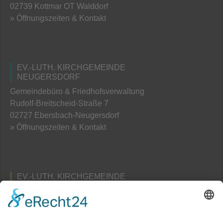
02739 Kottmar OT Walddorf
» Öffnungszeiten & Kontakt
EV.-LUTH. KIRCHGEMEINDE
NEUGERSDORF
Gemeindebüro & Friedhofsverwaltung
Rudolf-Breitscheid-Straße 7
02727 Ebersbach-Neugersdorf
» Öffnungszeiten & Kontakt
EV.-LUTH. KIRCHGEMEINDE
TAUBENHEIM
Pfarramts- und Friedhofsverwaltung
Am Schafberg 3