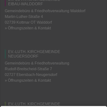
EIBAU-WALDDORF
Gemeindebüro & Friedhofsverwaltung Walddorf
Martin-Luther-Straße 4
02739 Kottmar OT Walddorf
» Öffnungszeiten & Kontakt
EV.-LUTH. KIRCHGEMEINDE
NEUGERSDORF
Gemeindebüro & Friedhofsverwaltung
Rudolf-Breitscheid-Straße 7
02727 Ebersbach-Neugersdorf
» Öffnungszeiten & Kontakt
EV.-LUTH. KIRCHGEMEINDE