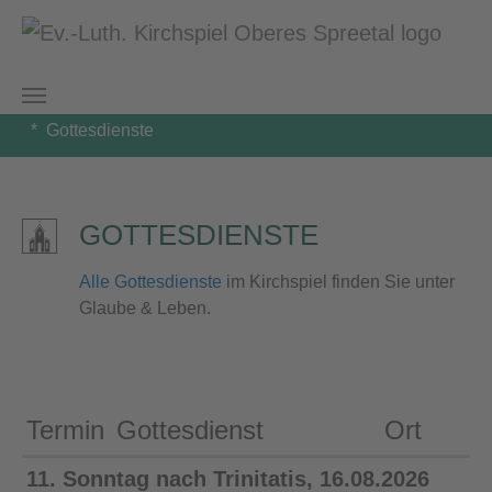
Zum Hauptinhalt springen
Sie sind hier:
Kirchspiel Oberes Spreetal
Neugersdorf
Gottesdienste
GOTTESDIENSTE
Alle Gottesdienste
im Kirchspiel finden Sie unter
Glaube & Leben.
Termin
Gottesdienst
Ort
11. Sonntag nach Trinitatis, 16.08.2026