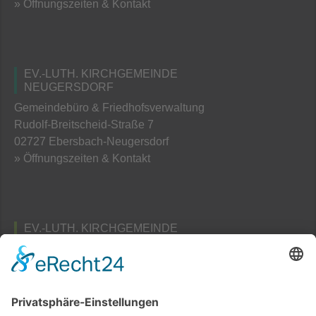
» Öffnungszeiten & Kontakt
EV.-LUTH. KIRCHGEMEINDE
NEUGERSDORF
Gemeindebüro & Friedhofsverwaltung
Rudolf-Breitscheid-Straße 7
02727 Ebersbach-Neugersdorf
» Öffnungszeiten & Kontakt
EV.-LUTH. KIRCHGEMEINDE
TAUBENHEIM
Pfarramts- und Friedhofsverwaltung
Am Schafberg 3
02689 Taubenheim / Spree
» Öffnungszeiten & Kontakt