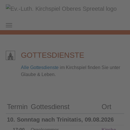
Zum Hauptinhalt springen
Sie sind hier:
Kirchspiel Oberes Spreetal
Beiersdorf
Gottesdienste
GOTTESDIENSTE
Alle Gottesdienste
im Kirchspiel finden Sie unter
Glaube & Leben.
Termin
Gottesdienst
Ort
10. Sonntag nach Trinitatis, 09.08.2026
17:00 -
Orgelsommer
Kirche