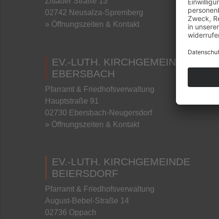
Zittauer Straße 13
02742 Neusalza-Spremberg
» Öffnungszeiten & Kontakt
EV.-LUTH. KIRCHGEMEINDE
EBERSBACH
Pfarramt & Friedhofsverwaltung
Hauptstraße 91
02730 Ebersbach-Neugersdorf
» Öffnungszeiten & Kontakt
EV.-LUTH. KIRCHGEMEINDE
BEIERSDORF
Pfarramt & Friedhofsverwaltung
August-Bebel-Straße 14
02736 Oppach