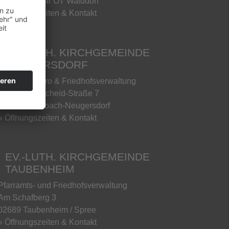
02739 Kottmar OT Walddorf
» Öffnungszeiten & Kontakt
EV.-LUTH. KIRCHGEMEINDE
NEUGERSDORF
Gemeindebüro & Friedhofsverwaltung
Rudolf-Breitscheid-Straße 7
02727 Ebersbach-Neugersdorf
» Öffnungszeiten & Kontakt
EV.-LUTH. KIRCHGEMEINDE
TAUBENHEIM
Pfarramts- und Friedhofsverwaltung
Am Schafberg 3
02689 Taubenheim / Spree
» Öffnungszeiten & Kontakt