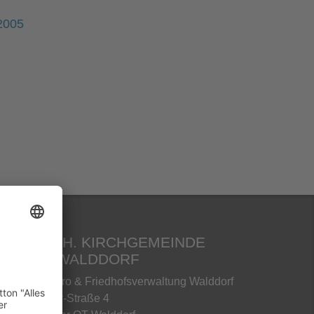
2005
EV.-LUTH. KIRCHGEMEINDE
EIBAU-WALDDORF
Gemeindebüro & Friedhofsverwaltung Walddorf
Martin-Luther-Straße 4