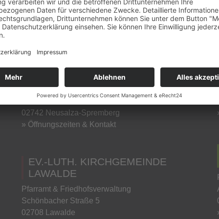
02739 Kottmar OT Eibau
» Öffnungszeiten & Kontakt
EV.-LUTH. KIRCHGEMEINDE
SCHÖNBACH-
DÜRRHENNERSDORF
Pfarramts- und Friedhofsverwaltung
Zittauer Straße 13
02742 Neusalza-Spremberg
» Öffnungszeiten & Kontakt
EV.-LUTH. KIRCHGEMEINDE
LAWALDE
Pfarramt & Friedhofsverwaltung
Schönbacher Straße 5
02708 Lawalde