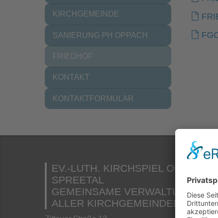
KIRCHGEMEINDE
FRI
FGO
SANIERUNG PH OPPACH
(CURRENT)
FRIEDHOF
KONTAKT
KONTAKTFORMULAR
EV.-LUTH. KIRCHSPIEL OBERES
SPREETAL
GEMEINSAME VERWALTUNG
ALLER KIRCHGEMEINDEN