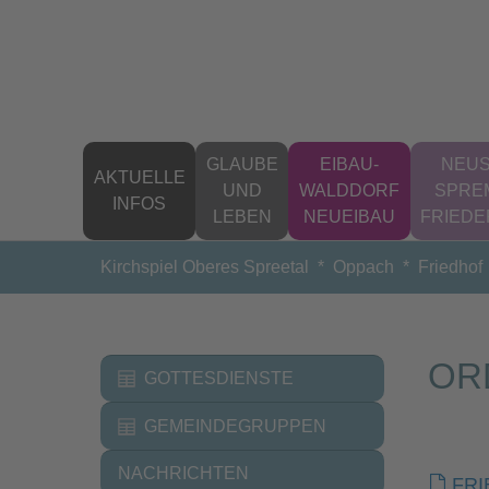
Zum Hauptinhalt springen
GLAUBE
EIBAU-
NEUS
AKTUELLE
UND
WALDDORF
SPRE
INFOS
LEBEN
NEUEIBAU
FRIED
Sie sind hier:
Kirchspiel Oberes Spreetal
Oppach
Friedhof
OR
GOTTESDIENSTE
GEMEINDEGRUPPEN
NACHRICHTEN
FRI