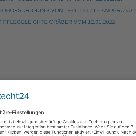
EDHOFSORDNUNG VON 1994, LETZTE ÄNDERUNG 
 PFLEGELEICHTE GRÄBER VOM 12.01.2022
EV.-LUTH. KIRCHGEMEINDE
EIBAU-WALDDORF MIT NEUEIBAU
Gemeindebüro & Friedhofsverwaltung Eibau
Kirchstraße 4