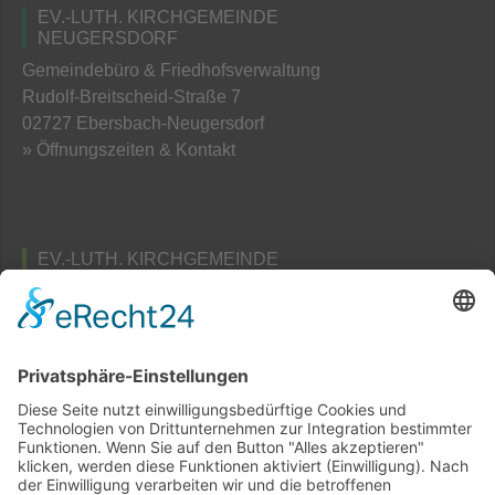
EV.-LUTH. KIRCHGEMEINDE
NEUGERSDORF
Gemeindebüro & Friedhofsverwaltung
Rudolf-Breitscheid-Straße 7
02727 Ebersbach-Neugersdorf
» Öffnungszeiten & Kontakt
EV.-LUTH. KIRCHGEMEINDE
TAUBENHEIM
Pfarramts- und Friedhofsverwaltung
Am Schafberg 3
02689 Taubenheim / Spree
» Öffnungszeiten & Kontakt