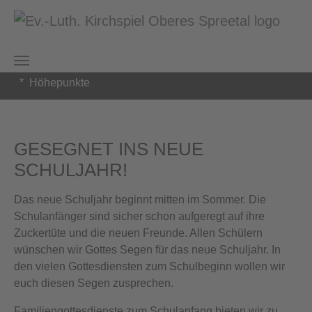
Zum Hauptinhalt springen
Sie sind hier:
Kirchspiel Oberes Spreetal
Glaube und Leben
Höhepunkte
GESEGNET INS NEUE
SCHULJAHR!
Das neue Schuljahr beginnt mitten im Sommer. Die
Schulanfänger sind sicher schon aufgeregt auf ihre
Zuckertüte und die neuen Freunde. Allen Schülern
wünschen wir Gottes Segen für das neue Schuljahr. In
den vielen Gottesdiensten zum Schulbeginn wollen wir
euch diesen Segen zusprechen.
Familiengottesdienste zum Schulanfang bieten wir zu