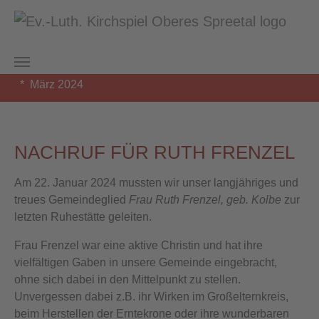
Zum Hauptinhalt springen
Sie sind hier:
Kirchspiel Oberes Spreetal
Ebersbach
Nachrichten
März 2024
NACHRUF FÜR RUTH FRENZEL
Am 22. Januar 2024 mussten wir unser langjähriges und
treues Gemeindeglied
Frau Ruth Frenzel, geb. Kolbe
zur
letzten Ruhestätte geleiten.
Frau Frenzel war eine aktive Christin und hat ihre
vielfältigen Gaben in unsere Gemeinde eingebracht,
ohne sich dabei in den Mittelpunkt zu stellen.
Unvergessen dabei z.B. ihr Wirken im Großelternkreis,
beim Herstellen der Erntekrone oder ihre wunderbaren