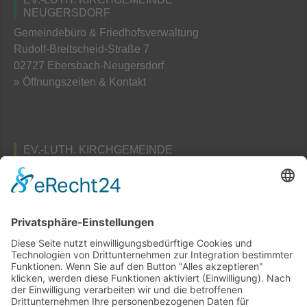
NEUGERSDORF
Gemeindebüro & Friedhofsverwaltung
Rudolf-Breitscheid-Straße 7
02727 Ebersbach-Neugersdorf
» Öffnungszeiten & Kontakt
EV.-LUTH. KIRCHGEMEINDE
TAUBENHEIM
Pfarramts- und Friedhofsverwaltung
Am Schafberg 3
02689 Taubenheim / Spree
» Öffnungszeiten & Kontakt