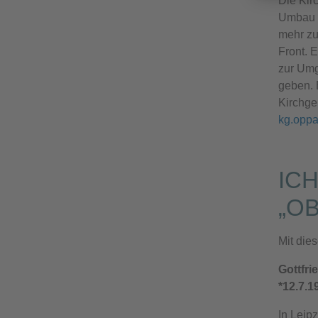
Die Kir
Umbau a
mehr zu
Front. 
zur Umg
geben. B
Kirchge
kg.opp
IC
„O
Mit die
Gottfri
*12.7.1
In Leip