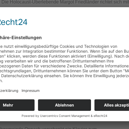
 Die Holocaust-Überlebende Margot Friedländer richtet sich mit
 es damals auch angefangen“
 dankbar für die Proteste gegen rechts - doch noch viel mehr Men
em Tagesschau-Interview bringt es auf den Punkt:
nder: „Ihr braucht zu viele Worte dafür - braucht weniger Worte.
e gleich. Es gibt kein christliches, kein muslimisches, kein jüdis
 Wenn ihr Menschen seid, dann werdet ihr wissen, dass ein Me
 wir uns der Vergangenheit und rufen gemeinsam und stehen daf
AVIER ZUM UMBAUEN
 VERGEBEN