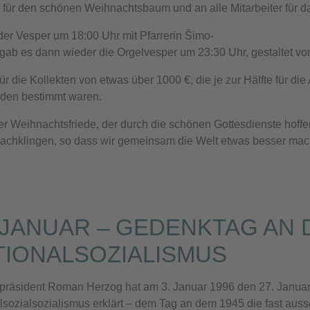
für den schönen Weihnachtsbaum und an alle Mitarbeiter für 
er Vesper um 18:00 Uhr mit Pfarrerin Šimo-
gab es dann wieder die Orgelvesper um 23:30 Uhr, gestaltet von
ür die Kollekten von etwas über 1000 €, die je zur Hälfte für di
den bestimmt waren.
r Weihnachtsfriede, der durch die schönen Gottesdienste hoffen
nachklingen, so dass wir gemeinsam die Welt etwas besser mac
. JANUAR – GEDENKTAG AN 
TIONALSOZIALISMUS
räsident Roman Herzog hat am 3. Januar 1996 den 27. Januar
lsozialsozialismus erklärt – dem Tag an dem 1945 die fast aus