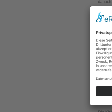
danach.
„
So hat
Sie ist
aus ein
Friedlä
sind all
gleich.
Stellen
KL
ZU