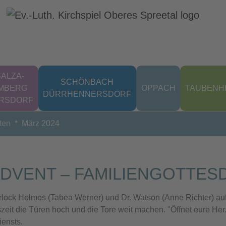
ALZA-
SCHÖNBACH
MBERG
OPPACH
TAUBENH
DÜRRHENNERSDORF
ERSDORF
ten
März 2024
ADVENT – FAMILIENGOTTESD
rlock Holmes (Tabea Werner) und Dr. Watson (Anne Richter) auf
zeit die Türen hoch und die Tore weit machen. "Öffnet eure He
iensts.