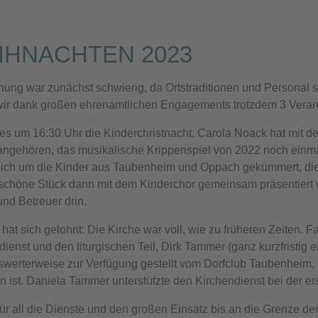
IHNACHTEN 2023
nung war zunächst schwierig, da Ortstraditionen und Personal 
ir dank großen ehrenamtlichen Engagements trotzdem 3 Veran
es um 16:30 Uhr die Kinderchristnacht. Carola Noack hat mit
angehören, das musikalische Krippenspiel von 2022 noch einmal
ich um die Kinder aus Taubenheim und Oppach gekümmert, die 
chöne Stück dann mit dem Kinderchor gemeinsam präsentiert wer
und Betreuer drin.
 hat sich gelohnt: Die Kirche war voll, wie zu früheren Zeiten. 
dienst und den liturgischen Teil, Dirk Tammer (ganz kurzfristig
werterweise zur Verfügung gestellt vom Dorfclub Taubenheim, di
 ist. Daniela Tammer unterstützte den Kirchendienst bei der er
ür all die Dienste und den großen Einsatz bis an die Grenze de