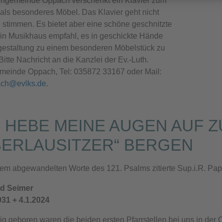
chgemeinde Oppach verschenkt ein Klavier zum
ls besonderes Möbel. Das Klavier geht nicht
 stimmen. Es bietet aber eine schöne geschnitzte
Ein Musikhaus empfahl, es in geschickte Hände
estaltung zu einem besonderen Möbelstück zu
itte Nachricht an die Kanzlei der Ev.-Luth.
meinde Oppach, Tel: 035872 33167 oder Mail:
ach@evlks.de
.
H HEBE MEINE AUGEN AUF Z
BERLAUSITZER“ BERGEN
sem abgewandelten Worte des 121. Psalms zitierte Sup.i.R. Pa
ed Seimer
931 + 4.1.2024
zig geboren waren die beiden ersten Pfarrstellen bei uns in der