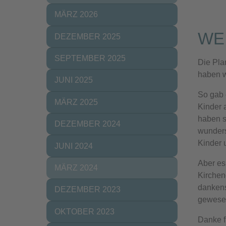
MÄRZ 2026
WE
DEZEMBER 2025
SEPTEMBER 2025
Die Pla
haben w
JUNI 2025
So gab 
MÄRZ 2025
Kinder 
haben s
DEZEMBER 2024
wunders
Kinder 
JUNI 2024
Aber es
(CURRENT)
MÄRZ 2024
Kirchen
dankens
DEZEMBER 2023
gewesen
OKTOBER 2023
Danke f