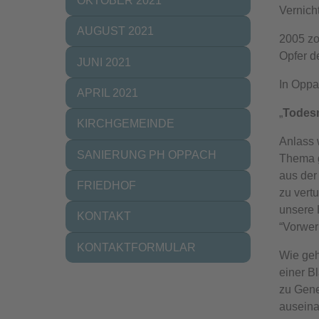
OKTOBER 2021
Vernich
AUGUST 2021
2005 zo
Opfer d
JUNI 2021
In Oppa
APRIL 2021
„
Todesm
KIRCHGEMEINDE
Anlass 
SANIERUNG PH OPPACH
Thema g
aus der
FRIEDHOF
zu vert
unsere 
KONTAKT
“Vorwer
KONTAKTFORMULAR
Wie geh
einer B
zu Gene
auseina