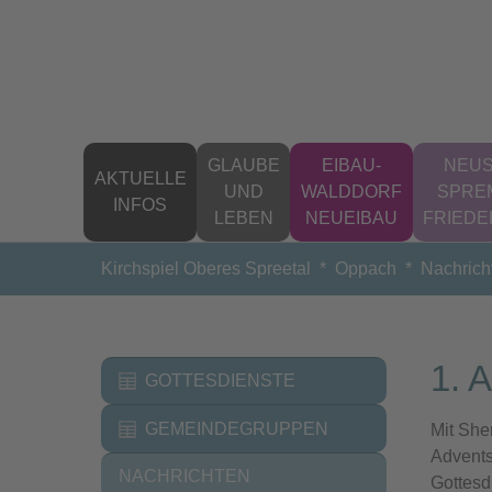
Zum Hauptinhalt springen
GLAUBE
EIBAU-
NEUS
AKTUELLE
UND
WALDDORF
SPRE
INFOS
LEBEN
NEUEIBAU
FRIED
Sie sind hier:
Kirchspiel Oberes Spreetal
Oppach
Nachrich
1. 
GOTTESDIENSTE
GEMEINDEGRUPPEN
Mit She
Advents
NACHRICHTEN
Gottesd