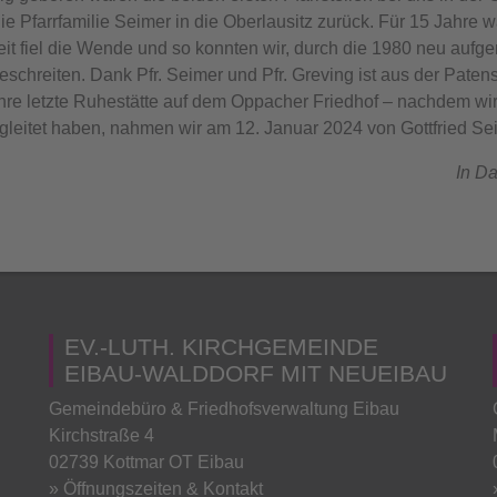
die Pfarrfamilie Seimer in die Oberlausitz zurück. Für 15 Jahre
eit fiel die Wende und so konnten wir, durch die 1980 neu 
schreiten. Dank Pfr. Seimer und Pfr. Greving ist aus der Paten
hre letzte Ruhestätte auf dem Oppacher Friedhof – nachdem wir
leitet haben, nahmen wir am 12. Januar 2024 von Gottfried Se
In D
EV.-LUTH. KIRCHGEMEINDE
EIBAU-WALDDORF MIT NEUEIBAU
Gemeindebüro & Friedhofsverwaltung Eibau
Kirchstraße 4
02739 Kottmar OT Eibau
» Öffnungszeiten & Kontakt