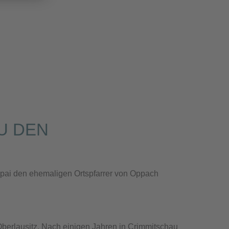
U DEN
ppai den ehemaligen Ortspfarrer von Oppach
 Oberlausitz. Nach einigen Jahren in Crimmitschau