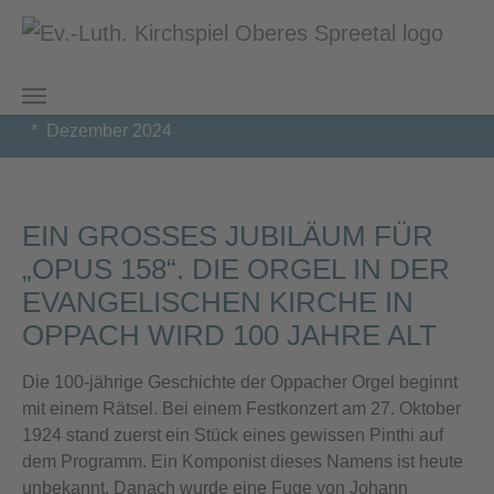
Zum Hauptinhalt springen
Sie sind hier:
Kirchspiel Oberes Spreetal
Oppach
Nachrichten
Dezember 2024
EIN GROSSES JUBILÄUM FÜR „
OPUS 158“. DIE ORGEL IN DER E
VANGELISCHEN KIRCHE IN O
PPACH WIRD 100 JAHRE ALT
Die 100-jährige Geschichte der Oppacher Orgel beginnt
mit einem Rätsel. Bei einem Festkonzert am 27. Oktober
1924 stand zuerst ein Stück eines gewissen Pinthi auf
dem Programm. Ein Komponist dieses Namens ist heute
unbekannt. Danach wurde eine Fuge von Johann