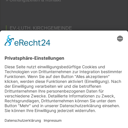
EV.-LUTH. KIRCHGEMEINDE
TAUBENHEIM
Pfarramts- und Friedhofsverwaltung
Am Schafberg 3
02689 Taubenheim / Spree
» Öffnungszeiten & Kontakt
Home
Sitemap
Disclaimer
Datenschutz Website
Datenschutz Kirchspiel