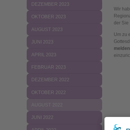
DEZEMBER 2023
Wir hab
Regiona
OKTOBER 2023
der Sie
AUGUST 2023
Um zu e
Gottesd
JUNI 2023
melden
APRIL 2023
einzuri
FEBRUAR 2023
DEZEMBER 2022
OKTOBER 2022
(CURRENT)
AUGUST 2022
JUNI 2022