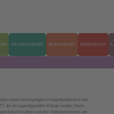
EIM
NEUGERSDORF
BEIERSDORF
EBERSBACH
L
dern einen beschwingten Festgottesdienst in der
T, die für jugendgemäße Klänge sorgte, Herrn
ich geschmückt haben und den Teilnehmerinnen am