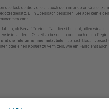
en überlegt, ob Sie vielleicht auch gern im anderen Ortsteil z
lgottesdienst z. B. in Ebersbach besuchen, Sie aber kein eig
 mitnehmen kann.
rfahren, ob Bedarf für einen Fahrdienst besteht, bitten wir all
ienste im anderen Ortsteil zu besuchen oder auch einen Region
 und die Telefonnummer mitzuteilen
. Je nach Bedarf versuch
chten oder einen Kontakt zu vermitteln, wie ein Fahrdienst auch 