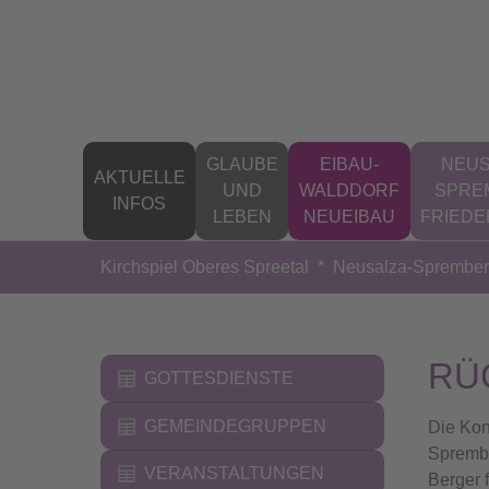
Zum Hauptinhalt springen
GLAUBE
EIBAU-
NEUS
AKTUELLE
UND
WALDDORF
SPRE
INFOS
LEBEN
NEUEIBAU
FRIED
Sie sind hier:
Kirchspiel Oberes Spreetal
Neusalza-Spremberg
RÜ
GOTTESDIENSTE
GEMEINDEGRUPPEN
Die Kon
Sprembe
VERANSTALTUNGEN
Berger 