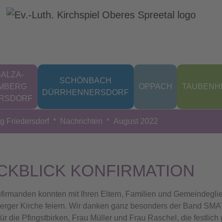
ALZA-
SCHÖNBACH
MBERG
OPPACH
TAUBENH
DÜRRHENNERSDORF
ERSDORF
 Friedersdorf
Nachrichten
August 2022
CKBLICK KONFIRMATION
firmanden konnten mit Ihren Eltern, Familien und Gemeindeglie
rger Kirche feiern. Wir danken ganz besonders der Band SMAT
für die Pfingstbirken, Frau Müller und Frau Raschel, die festl