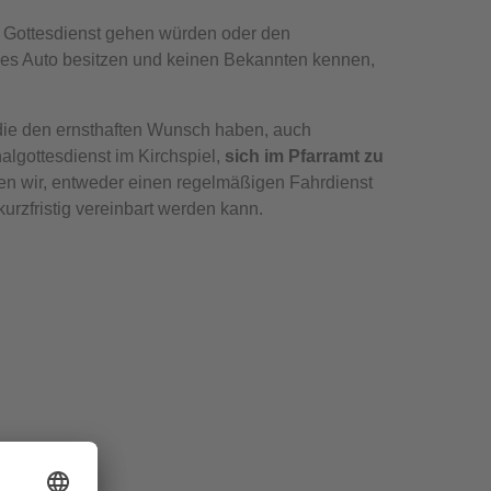
um Gottesdienst gehen würden oder den
enes Auto besitzen und keinen Bekannten kennen,
e, die den ernsthaften Wunsch haben, auch
algottesdienst im Kirchspiel,
sich im Pfarramt zu
en wir, entweder einen regelmäßigen Fahrdienst
kurzfristig vereinbart werden kann.