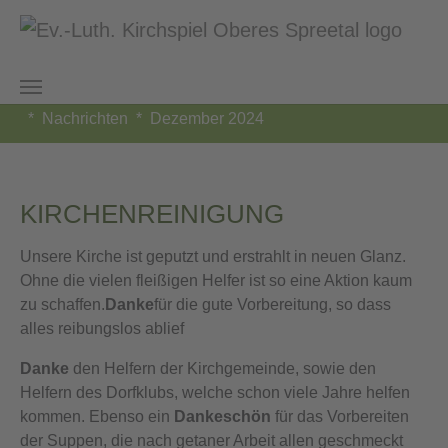
Zum Hauptinhalt springen
Sie sind hier:
Kirchspiel Oberes Spreetal
Taubenheim
Nachrichten
Dezember 2024
KIRCHENREINIGUNG
Unsere Kirche ist geputzt und erstrahlt in neuen Glanz.
Ohne die vielen fleißigen Helfer ist so eine Aktion kaum
zu schaffen.
Danke
für die gute Vorbereitung, so dass
alles reibungslos ablief
Danke
den Helfern der Kirchgemeinde, sowie den
Helfern des Dorfklubs, welche schon viele Jahre helfen
kommen. Ebenso ein
Dankeschön
für das Vorbereiten
der Suppen, die nach getaner Arbeit allen geschmeckt