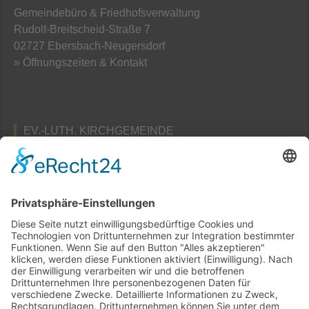
Gemeindebüro & Friedhofsverwaltung
Rudolf-Breitscheid-Straße 7
02727 Ebersbach-Neugersdorf
» Öffnungszeiten & Kontakt
EV.-LUTH. KIRCHGEMEINDE
TAUBENHEIM
Pfarramts- und Friedhofsverwaltung
Am Schafberg 3
02689 Taubenheim / Spree
» Öffnungszeiten & Kontakt
Home