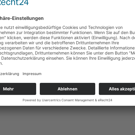
Liebe, Wärme. Genauso wie dieses auch der Glaube und wir M
entropfen konnten die Kinder malen oder mit Ihren Eltern au
. Diese wurden von den Kindern auf ein Bild aufgeklebt.
nnerung an ihr Taufgedächtnis konnten die ehemaligen Täuflin
use nehmen, um so selbst zu beobachten, wie aus einem klei