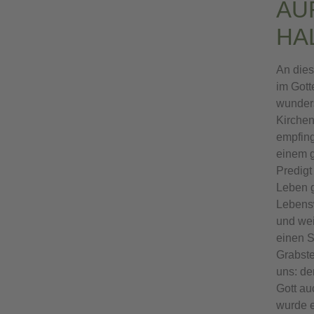
AU
HA
An dies
im Gott
wunders
Kirchen
empfing
einem g
Predigt
Leben g
Lebens
und wei
einen S
Grabste
uns: de
Gott au
wurde e