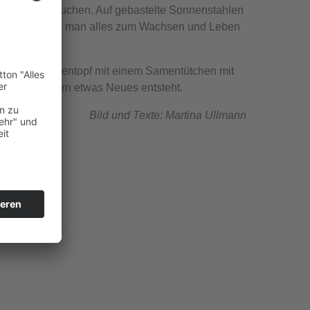
enschen brauchen. Auf gebastelte Sonnenstahlen
fschreiben, was man alles zum Wachsen und Leben
ge einen Blumentopf mit einem Samentütchen mit
nen Samenkorn etwas Neues entsteht.
Bild und Texte: Martina Ullmann