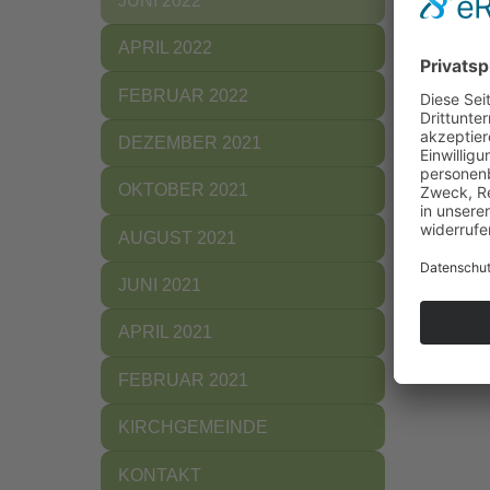
JUNI 2022
Regen, 
und Reg
APRIL 2022
braucht
FEBRUAR 2022
Als Eri
nach Ha
DEZEMBER 2021
OKTOBER 2021
AUGUST 2021
JUNI 2021
APRIL 2021
FEBRUAR 2021
KIRCHGEMEINDE
KONTAKT