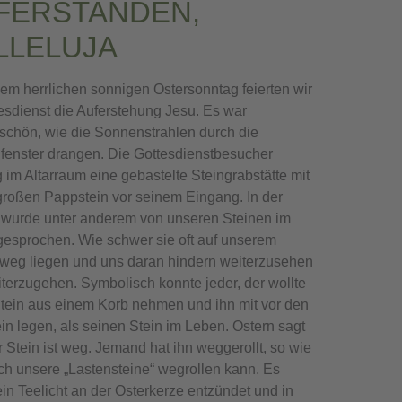
FERSTANDEN,
LLELUJA
em herrlichen sonnigen Ostersonntag feierten wir
esdienst die Auferstehung Jesu. Es war
chön, wie die Sonnenstrahlen durch die
fenster drangen. Die Gottesdienstbesucher
 im Altarraum eine gebastelte Steingrabstätte mit
roßen Pappstein vor seinem Eingang. In der
 wurde unter anderem von unseren Steinen im
esprochen. Wie schwer sie oft auf unserem
weg liegen und uns daran hindern weiterzusehen
terzugehen. Symbolisch konnte jeder, der wollte
tein aus einem Korb nehmen und ihn mit vor den
in legen, als seinen Stein im Leben. Ostern sagt
r Stein ist weg. Jemand hat ihn weggerollt, so wie
ch unsere „Lastensteine“ wegrollen kann. Es
in Teelicht an der Osterkerze entzündet und in