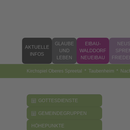
Zum Hauptinhalt springen
GLAUBE
EIBAU-
NEUS
AKTUELLE
UND
WALDDORF
SPRE
INFOS
LEBEN
NEUEIBAU
FRIED
Sie sind hier:
Kirchspiel Oberes Spreetal
Taubenheim
Nach
GOTTESDIENSTE
GEMEINDEGRUPPEN
HÖHEPUNKTE