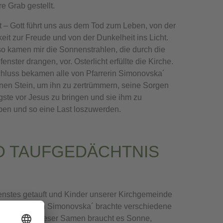
re Grab gestellt.
t – Gott führt uns aus dem Tod zum Leben, von der
keit zur Freude und von der Dunkelheit ins Licht.
 kamen mir die Sonnenstrahlen, die durch die
enster drangen, vor. Osterlicht erfüllte die Kirche.
luss bekamen alle von Pfarrerin Simonovska´
nen Stein, um ihn zu zertrümmern, seine Sorgen
ste vor Jesus zu bringen und sie ihm zu
en und so eine Last loszuwerden.
D TAUFGEDÄCHTNIS
nstes getauft und Kinder unserer Kirchgemeinde
nern. Pfarrerin Simonovska´ brachte verschiedene
m Wachsen dieser Samen braucht es Sonne,