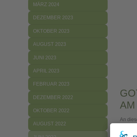
MÄRZ 2024
DEZEMBER 2023
OKTOBER 2023
AUGUST 2023
JUNI 2023
APRIL 2023
FEBRUAR 2023
GO
DEZEMBER 2022
AM 
OKTOBER 2022
An dies
AUGUST 2022
waren m
Samen m
(CURRENT)