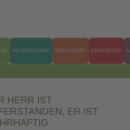
EIM
NEUGERSDORF
BEIERSDORF
EBERSBACH
L
R HERR IST
FERSTANDEN, ER IST
HRHAFTIG