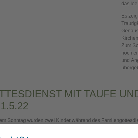
das lee
Es zeig
Traurig
Genauso
Kirchenf
Zum Sch
noch ei
und Äng
übergeb
TTESDIENST MIT TAUFE UN
1.5.22
em Sonntag wurden zwei Kinder während des Familengottesdie
it Ihren Eltern und Paten eingeladen, um an ihre Taufe zu erin
it, um die Verschiedenheit jedes einzelnen darzustellen. Zu