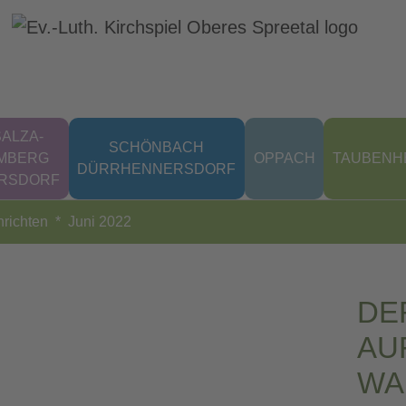
ALZA-
SCHÖNBACH
MBERG
OPPACH
TAUBENH
DÜRRHENNERSDORF
ERSDORF
richten
Juni 2022
DE
AU
WA