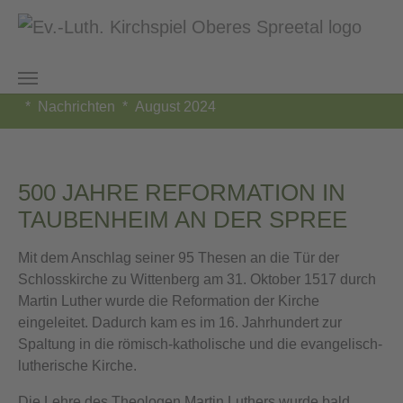
Zum Hauptinhalt springen
Sie sind hier:
Kirchspiel Oberes Spreetal
Taubenheim
Nachrichten
August 2024
500 JAHRE REFORMATION IN
TAUBENHEIM AN DER SPREE
Mit dem Anschlag seiner 95 Thesen an die Tür der
Schlosskirche zu Wittenberg am 31. Oktober 1517 durch
Martin Luther wurde die Reformation der Kirche
eingeleitet. Dadurch kam es im 16. Jahrhundert zur
Spaltung in die römisch-katholische und die evangelisch-
lutherische Kirche.
Die Lehre des Theologen Martin Luthers wurde bald