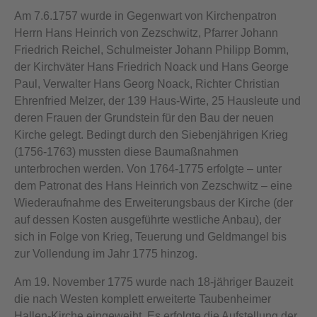
Am 7.6.1757 wurde in Gegenwart von Kirchenpatron
Herrn Hans Heinrich von Zezschwitz, Pfarrer Johann
Friedrich Reichel, Schulmeister Johann Philipp Bomm,
der Kirchväter Hans Friedrich Noack und Hans George
Paul, Verwalter Hans Georg Noack, Richter Christian
Ehrenfried Melzer, der 139 Haus-Wirte, 25 Hausleute und
deren Frauen der Grundstein für den Bau der neuen
Kirche gelegt. Bedingt durch den Siebenjährigen Krieg
(1756-1763) mussten diese Baumaßnahmen
unterbrochen werden. Von 1764-1775 erfolgte – unter
dem Patronat des Hans Heinrich von Zezschwitz – eine
Wiederaufnahme des Erweiterungsbaus der Kirche (der
auf dessen Kosten ausgeführte westliche Anbau), der
sich in Folge von Krieg, Teuerung und Geldmangel bis
zur Vollendung im Jahr 1775 hinzog.
Am 19. November 1775 wurde nach 18-jähriger Bauzeit
die nach Westen komplett erweiterte Taubenheimer
Hallen-Kirche eingeweiht. Es erfolgte die Aufstellung der