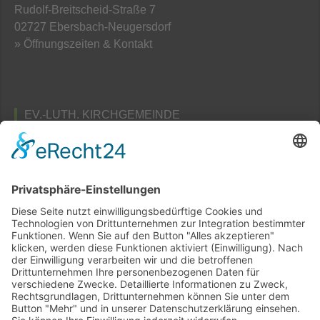
Rudolf-Breitscheid-Straße 7
02727 Ebersbach-Neugersdorf
» Öffnungszeiten & Kontakt
EV.-LUTH. KIRCHGEMEINDE
TAUBENHEIM
Pfarramts- und Friedhofsverwaltung
Am Schafberg 3
02689 Taubenheim / Spree
» Öffnungszeiten & Kontakt
Home
Sitemap